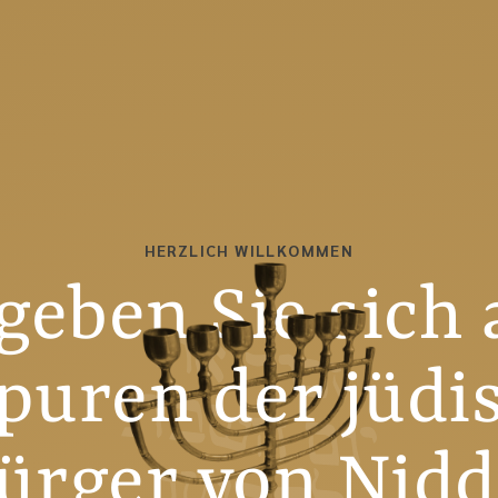
HERZLICH WILLKOMMEN
geben Sie sich 
Spuren der jüdi
ürger von Nidd