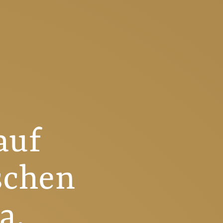
auf
schen
a.