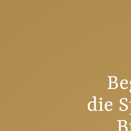
Be
die 
B